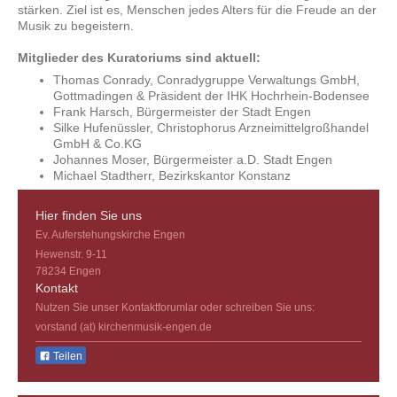
stärken. Ziel ist es, Menschen jedes Alters für die Freude an der
Musik zu begeistern.
Mitglieder des Kuratoriums sind aktuell:
Thomas Conrady, Conradygruppe Verwaltungs GmbH,
Gottmadingen & Präsident der IHK Hochrhein-Bodensee
Frank Harsch, Bürgermeister der Stadt Engen
Silke Hufenüssler, Christophorus Arzneimittelgroßhandel
GmbH & Co.KG
Johannes Moser, Bürgermeister a.D. Stadt Engen
Michael Stadtherr, Bezirkskantor Konstanz
Hier finden Sie uns
Ev. Auferstehungskirche Engen
Hewenstr. 9-11
78234
Engen
Kontakt
Nutzen Sie unser Kontaktforumlar oder schreiben Sie uns:
vorstand (at) kirchenmusik-engen.de
Teilen