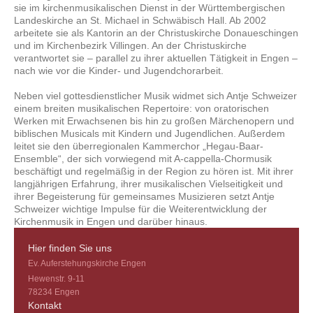
sie im kirchenmusikalischen Dienst in der Württembergischen
Landeskirche an St. Michael in Schwäbisch Hall. Ab 2002
arbeitete sie als Kantorin an der Christuskirche Donaueschingen
und im Kirchenbezirk Villingen. An der Christuskirche
verantwortet sie – parallel zu ihrer aktuellen Tätigkeit in Engen –
nach wie vor die Kinder- und Jugendchorarbeit.
Neben viel gottesdienstlicher Musik widmet sich Antje Schweizer
einem breiten musikalischen Repertoire: von oratorischen
Werken mit Erwachsenen bis hin zu großen Märchenopern und
biblischen Musicals mit Kindern und Jugendlichen. Außerdem
leitet sie den überregionalen Kammerchor „Hegau-Baar-
Ensemble“, der sich vorwiegend mit A-cappella-Chormusik
beschäftigt und regelmäßig in der Region zu hören ist. Mit ihrer
langjährigen Erfahrung, ihrer musikalischen Vielseitigkeit und
ihrer Begeisterung für gemeinsames Musizieren setzt Antje
Schweizer wichtige Impulse für die Weiterentwicklung der
Kirchenmusik in Engen und darüber hinaus.
Hier finden Sie uns
Ev. Auferstehungskirche Engen
Hewenstr. 9-11
78234
Engen
Kontakt